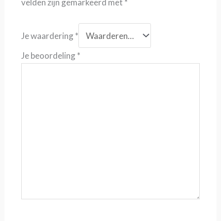
velden zijn gemarkeerd met
*
Je waardering
*
Je beoordeling
*