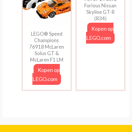
Furious Nissan
Skyline GT-R
(R34)
Kopen op
LEGO® Speed
LEGO.com
Champions
76918 McLaren
Solus GT &
McLaren F1 LM
Kopen op
LEGO.com