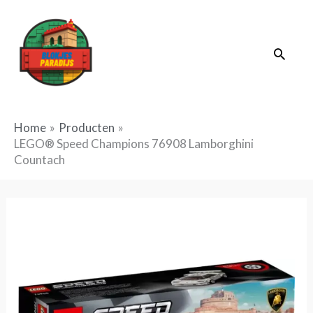
Ga
naar
Zoek
de
inhoud
Home
Producten
LEGO® Speed Champions 76908 Lamborghini
Countach