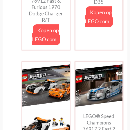
76912 Fast &
DB5
Furious 1970
Kopen op
Dodge Charger
R/T
LEGO.com
Kopen op
LEGO.com
LEGO® Speed
Champions
76917 2 Fast 2