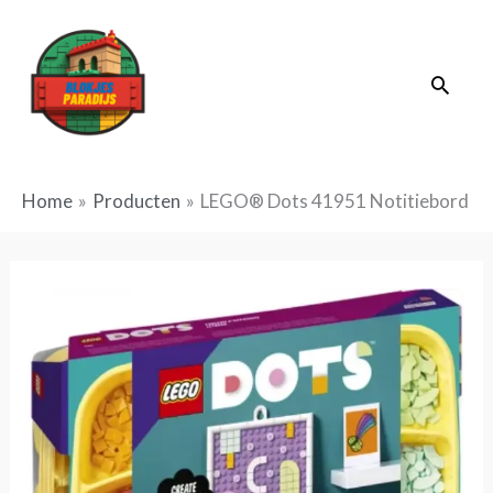
Ga
naar
Zoek
de
inhoud
Home
Producten
LEGO® Dots 41951 Notitiebord