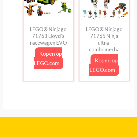
LEGO® Ninjago
LEGO® Ninjago
71763 Lloyd’s
71765 Ninja
racewagen EVO
ultra-
combomecha
Kopen op
Kopen op
LEGO.com
LEGO.com