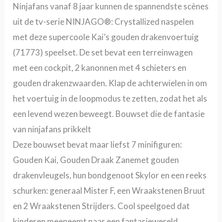
Ninjafans vanaf 8 jaar kunnen de spannendste scènes
uit de tv-serie NINJAGO®: Crystallized naspelen
met deze supercoole Kai’s gouden drakenvoertuig
(71773) speelset. De set bevat een terreinwagen
met een cockpit, 2 kanonnen met 4 schieters en
gouden drakenzwaarden. Klap de achterwielen in om
het voertuig in de loopmodus te zetten, zodat het als
een levend wezen beweegt. Bouwset die de fantasie
van ninjafans prikkelt
Deze bouwset bevat maar liefst 7 minifiguren:
Gouden Kai, Gouden Draak Zanemet gouden
drakenvleugels, hun bondgenoot Skylor en een reeks
schurken: generaal Mister F, een Wraakstenen Bruut
en 2 Wraakstenen Strijders. Cool speelgoed dat
kinderen meeneemt naar een fantasiewereld