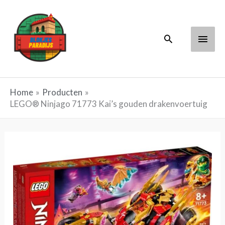
Ga
Hoof
naar
Zoeken
de
inhoud
Home
Producten
LEGO® Ninjago 71773 Kai’s gouden drakenvoertuig