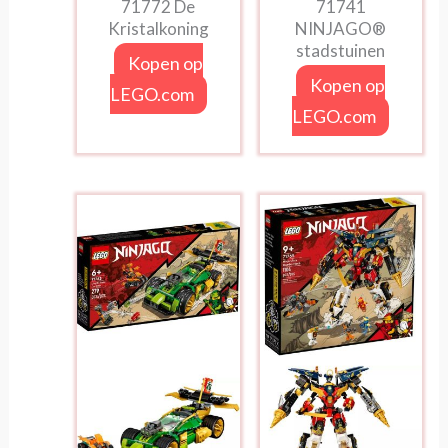
71772 De
71741
Kristalkoning
NINJAGO®
stadstuinen
Kopen op
Kopen op
LEGO.com
LEGO.com