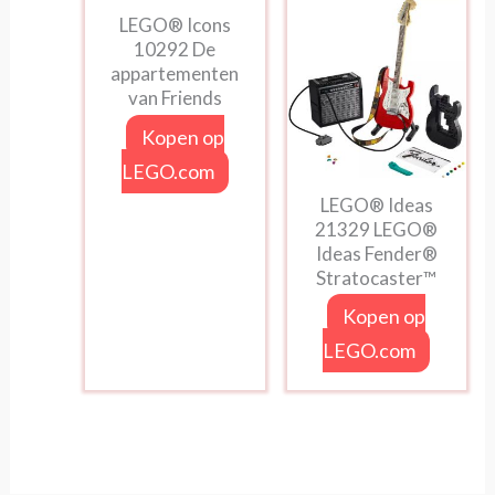
LEGO® Icons
10292 De
appartementen
van Friends
Kopen op
LEGO.com
LEGO® Ideas
21329 LEGO®
Ideas Fender®
Stratocaster™
Kopen op
LEGO.com