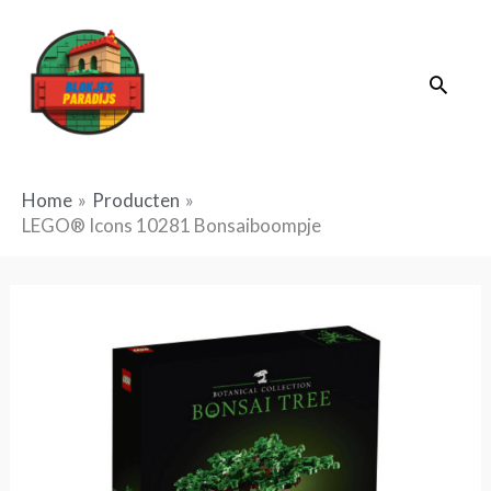
Ga
naar
Zoek
de
inhoud
Home
Producten
LEGO® Icons 10281 Bonsaiboompje